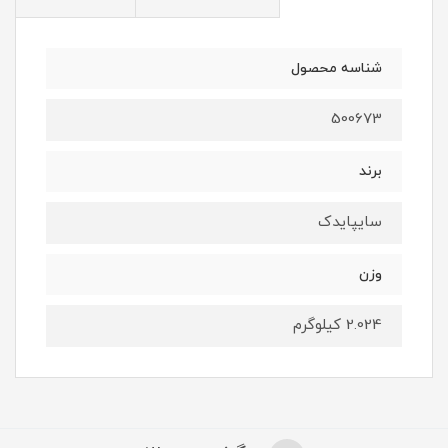
شناسه محصول
500673
برند
سایپایدک
وزن
2.024 کیلوگرم