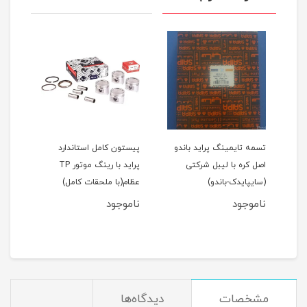
اید 111(نسیم)
تسمه تایمینگ پراید باندو
پیستون کامل استاندارد
اصل کره با لیبل شرکتی
پراید با رینگ موتور TP
(سایپایدک-باندو)
عظام(با ملحقات کامل)
ملحق
ناموجود
ناموجود
نام
مان
مشخصات
دیدگاه‌ها