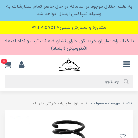
به علت اختلال موجود در سامانه در حال حاضر تمام سفارشات به
وسیله تیپاکس ارسال خواهد شد
مشاوره و سفارش تلفنی:09148157540
با خیال راحت،ارزان خرید کن! دارای نشان ضمانت ترب و نماد اعتماد
الکترونیکی (اینماد)
0
خانه
فهرست محصولات
فنرلول جلو پراید شرکتی فابریک