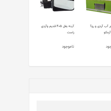
ور آب آردی و روآ
آینه بغل 405 قدیم وآردی
آینه بغل 405 قدیم وآ
آرمکو
راست
چپ
ود
ناموجود
ناموجود