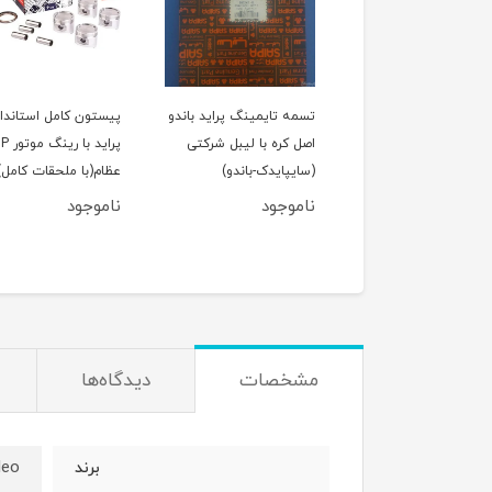
لول عقب پراید
تسمه تایمینگ پراید باندو
پیستون کامل استاندار
اصل کره با لیبل شرکتی
پراید با رین
(سایپایدک-باندو)
عظام(با ملحقات کامل)
ناموجود
ناموجود
950,000
تومان
مشخصات
دیدگاه‌ها
leo
برند