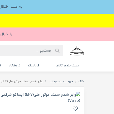
به علت اختلا
با خیال 
دسته‌بندی کالاها
کایایدک
فروشگاه
ت
خانه
فهرست محصولات
وایر شمع سمند موتور ملی(EF7) ایساکو شرکتی (Valeo)