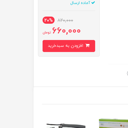
آماده ارسال
20%
820,000
660,000
تومان
افزودن به سبدخرید