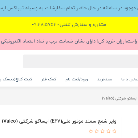
ل موجود در سامانه در حال حاضر تمام سفارشات به وسیله تیپاکس ارس
مشاوره و سفارش تلفنی:09148157540
راحت،ارزان خرید کن! دارای نشان ضمانت ترب و نماد اعتماد الکترونیکی (
ماس با ما
سبدخرید
ورود/ثبت نام
کمک فنر
کیت کلاچ(دیسک و
وایر شمع سمند موتور ملی(EF7) ایساکو شرکتی (Valeo)