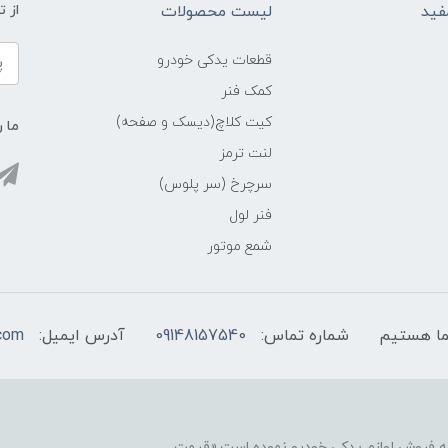
فید
لیست محصولات
از 
قطعات یدکی خودرو
کمک فنر
کیت کلاچ(دیسک و صفحه)
ما ر
لنت ترمز
سرچرخ (سر پلوس)
فنر لول
شمع موتور
شماره تماس:
09148157540
آدرس ایمیل:
com
نه فروش لوازم یدکی خودرو نموده است.«قیمت