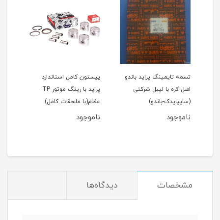
اید 111(نسیم)
تسمه تایمینگ پراید باندو
پیستون کامل استاندارد
اصل کره با لیبل شرکتی
پراید با رینگ موتور TP
(سایپایدک-باندو)
عظام(با ملحقات کامل)
ملحق
ناموجود
ناموجود
نام
مان
مشخصات
دیدگاه‌ها