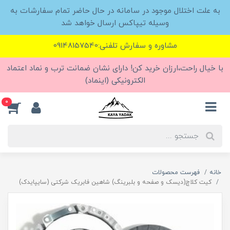
به علت اختلال موجود در سامانه در حال حاضر تمام سفارشات به
وسیله تیپاکس ارسال خواهد شد
مشاوره و سفارش تلفنی:09148157540
با خیال راحت،ارزان خرید کن! دارای نشان ضمانت ترب و نماد اعتماد
الکترونیکی (اینماد)
0
خانه
فهرست محصولات
کیت کلاچ(دیسک و صفحه و بلبرینگ) شاهین فابریک شرکتی (سایپایدک)