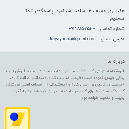
هفت روز هفته ، ۲۴ ساعت شبانه‌روز پاسخگوی شما
هستیم
شماره تماس:
09148157540
آدرس ایمیل:
kayayadak@gmail.com
درباره ما
فروشگاه اینترنتی کایایدک سعی در ارائه خدمات در زمینه فروش لوازم
یدکی خودرو نموده است.«قیمت مناسب کالا»، «ضمانت اصالت کالا»،
«سرعت در تامین و ارسال کالا» و «پشتیبانی» از اهداف اصلی فروشگاه
کایایدک است که برای کسب رضایت مشتریان خود همواره به آنها
پایبند و متعهد خواهد بود