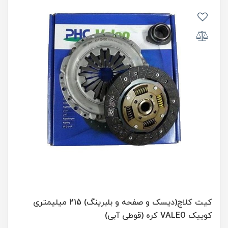
کیت کلاچ(دیسک و صفحه و بلبرینگ) 215 میلیمتری
کوییک VALEO کره (قوطی آبی)