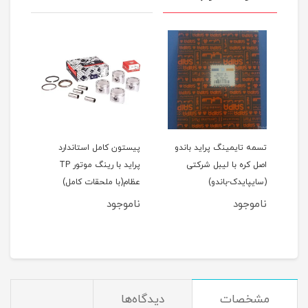
اید 111(نسیم)
تسمه تایمینگ پراید باندو
پیستون کامل استاندارد
اصل کره با لیبل شرکتی
پراید با رینگ موتور TP
(سایپایدک-باندو)
عظام(با ملحقات کامل)
ملحق
ناموجود
ناموجود
نام
مان
مشخصات
دیدگاه‌ها