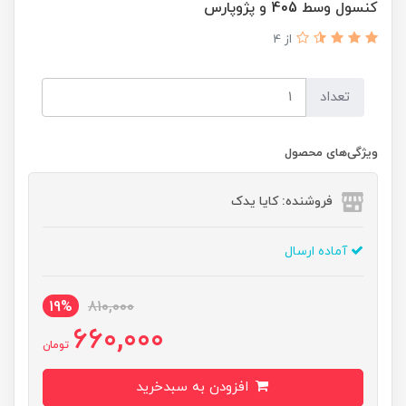
کنسول وسط 405 و پژوپارس
از 4
تعداد
ویژگی‌های محصول
فروشنده: کایا یدک
آماده ارسال
19%
810,000
660,000
تومان
افزودن به سبدخرید