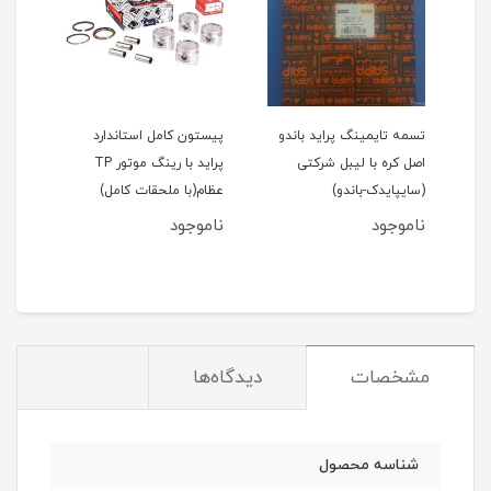
اید 111(نسیم)
تسمه تایمینگ پراید باندو
پیستون کامل استاندارد
اصل کره با لیبل شرکتی
پراید با رینگ موتور TP
(سایپایدک-باندو)
عظام(با ملحقات کامل)
ملحق
ناموجود
ناموجود
نام
مان
مشخصات
دیدگاه‌ها
شناسه محصول