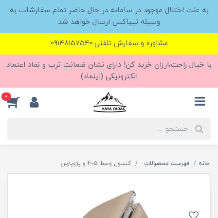
به علت اختلال موجود در سامانه در حال حاضر تمام سفارشات به
وسیله تیپاکس ارسال خواهد شد
مشاوره و سفارش تلفنی:09148157540
با خیال راحت،ارزان خرید کن! دارای نشان ضمانت ترب و نماد اعتماد
الکترونیکی (اینماد)
0
خانه
فهرست محصولات
کنسول وسط 405 و پژوپارس