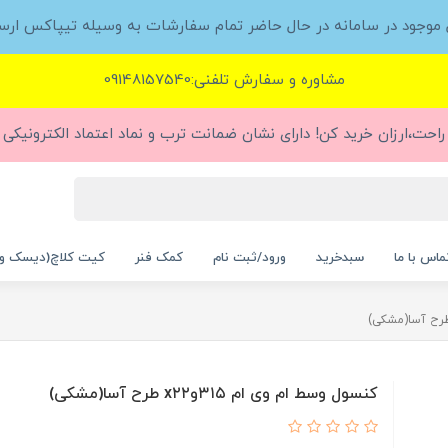
ل موجود در سامانه در حال حاضر تمام سفارشات به وسیله تیپاکس ارس
مشاوره و سفارش تلفنی:09148157540
راحت،ارزان خرید کن! دارای نشان ضمانت ترب و نماد اعتماد الکترونیکی (
ماس با ما
سبدخرید
ورود/ثبت نام
کمک فنر
کیت کلاچ(دیسک و
کنسول وسط ام وی ام ۳۱۵وx۲۲ طرح آسا(مشکی)