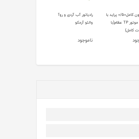
پیستون کامل0/50 پراید با
رادیاتور آب آردی و روآ
آینه بغل 405 قدیم وآ
رینگ موتور TP عظام(با
والئو آرمکو
راست
ت کامل)
جود
ناموجود
ناموجود