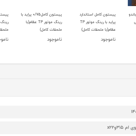
اندو
پیستون کامل استاندارد
پیستون کامل0/75 پراید با
ی
پراید با رینگ موتور TP
رینگ موتور TP عظام(با
عظام(با ملحقات کامل)
ملحقات کامل)
ملحقا
ناموجود
ناموجود
نامو
1
 ام ۳۱۵وx۲۲