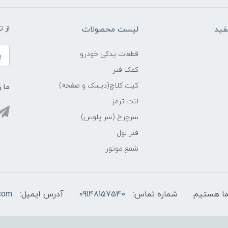
فید
لیست محصولات
از 
قطعات یدکی خودرو
کمک فنر
کیت کلاچ(دیسک و صفحه)
ما ر
لنت ترمز
سرچرخ (سر پلوس)
فنر لول
شمع موتور
شماره تماس:
09148157540
آدرس ایمیل:
com