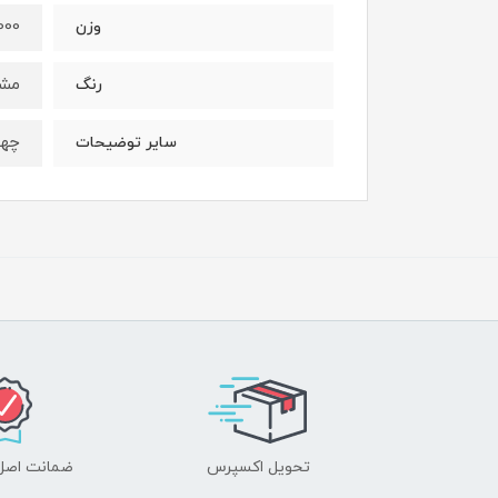
1000گر
وزن
مش
رنگ
چها
سایر توضیحات
تحویل اکسپرس
ضمانت اصل‌ب