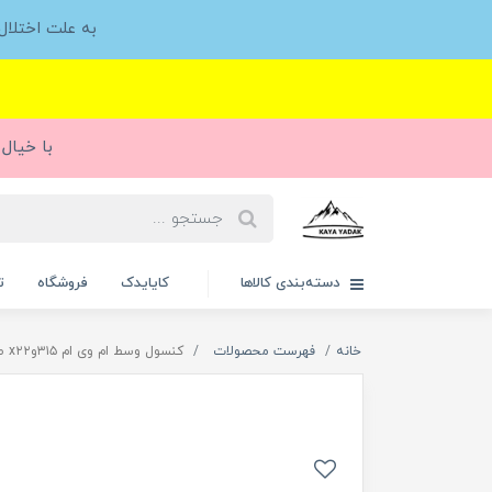
به علت اختلا
با خیال 
دسته‌بندی کالاها
کایایدک
فروشگاه
ت
خانه
فهرست محصولات
کنسول وسط ام وی ام ۳۱۵وx۲۲ طرح آسا(مشکی)