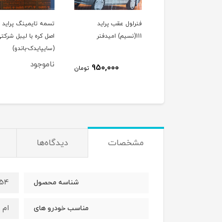
فنرلول جلو پراید 111(نسیم)
فنرلول عقب پراید
تسمه تایمینگ پراید ب
دفنر
111(نسیم) امیدفنر
اصل کره با لیبل شرکت
(سایپایدک-باندو)
ناموجود
950,000
950,000
تومان
تومان
مشخصات
دیدگاه‌ها
454
شناسه محصول
ام وی
مناسب خودرو های