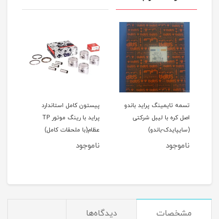
اید 111(نسیم)
تسمه تایمینگ پراید باندو
پیستون کامل استاندارد
اصل کره با لیبل شرکتی
پراید با رینگ موتور TP
(سایپایدک-باندو)
عظام(با ملحقات کامل)
ملحق
ناموجود
ناموجود
نام
مان
مشخصات
دیدگاه‌ها