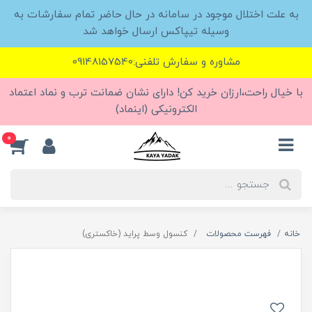
به علت اختلال موجود در سامانه در حال حاضر تمام سفارشات به
وسیله تیپاکس ارسال خواهد شد
مشاوره و سفارش تلفنی:09148157540
با خیال راحت،ارزان خرید کن! دارای نشان ضمانت ترب و نماد اعتماد
الکترونیکی (اینماد)
0
خانه
فهرست محصولات
کنسول وسط پراید (خاکستری)