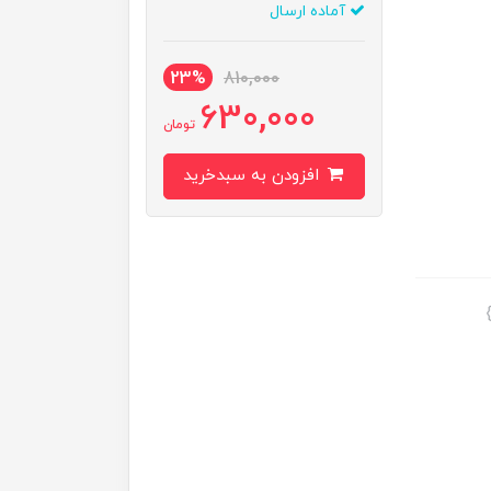
آماده ارسال
23%
810,000
630,000
تومان
افزودن به سبدخرید