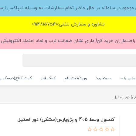
ل موجود در سامانه در حال حاضر تمام سفارشات به وسیله تیپاکس ارس
مشاوره و سفارش تلفنی:09148157540
راحت،ارزان خرید کن! دارای نشان ضمانت ترب و نماد اعتماد الکترونیکی (
ماس با ما
سبدخرید
ورود/ثبت نام
کمک فنر
کیت کلاچ(دیسک و
کنسول وسط 405 و پژوپارس(مشکی) دور استیل