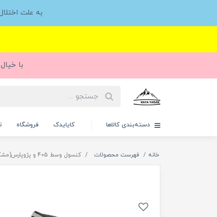
به علت اختلا
با خیال 
دسته‌بندی کالاها
کایایدک
فروشگاه
ت
خانه
فهرست محصولات
کنسول وسط 405 و پژوپارس(مشکی) دور استیل