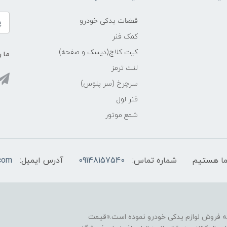
قطعات یدکی خودرو
کمک فنر
کیت کلاچ(دیسک و صفحه)
ما ر
لنت ترمز
سرچرخ (سر پلوس)
فنر لول
شمع موتور
شماره تماس:
09148157540
آدرس ایمیل:
com
نه فروش لوازم یدکی خودرو نموده است.«قیمت