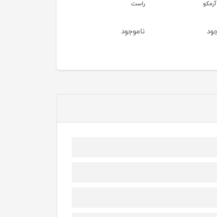
آرمکو
راست
چپ
ود
ناموجود
ناموجود