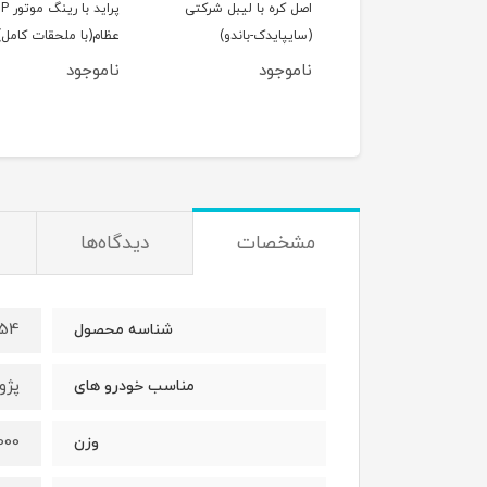
اصل کره با لیبل شرکتی
پراید با رین
(سایپایدک-باندو)
عظام(با ملحقات کامل)
ناموجود
ناموجود
950,000
تومان
مشخصات
دیدگاه‌ها
454
شناسه محصول
پژو405و پژوپارس
مناسب خودرو های
1000گر
وزن