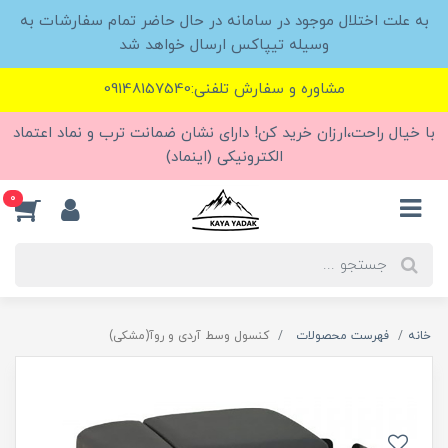
به علت اختلال موجود در سامانه در حال حاضر تمام سفارشات به
وسیله تیپاکس ارسال خواهد شد
مشاوره و سفارش تلفنی:09148157540
با خیال راحت،ارزان خرید کن! دارای نشان ضمانت ترب و نماد اعتماد
الکترونیکی (اینماد)
0
خانه
فهرست محصولات
کنسول وسط آردی و روآ(مشکی)