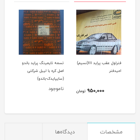
1(نسیم)
فنرلول عقب پراید 111(نسیم)
تسمه تایمینگ پراید باندو
پیست
امیدفنر
اصل کره با لیبل شرکتی
(سایپایدک-باندو)
عظام
ناموجود
نام
950,000
مان
تومان
مشخصات
دیدگاه‌ها