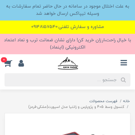
به علت اختلال موجود در سامانه در حال حاضر تمام سفارشات به
وسیله تیپاکس ارسال خواهد شد
مشاوره و سفارش تلفنی:09148157540
با خیال راحت،ارزان خرید کن! دارای نشان ضمانت ترب و نماد اعتماد
الکترونیکی (اینماد)
0
خانه
فهرست محصولات
کنسول وسط 405 و پژوپارس و زانتیا مدل اسپورت(مشکی-قرمز)