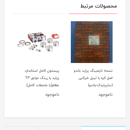
محصولات مرتبط
اید 111(نسیم)
تسمه تایمینگ پراید باندو
پیستون کامل استاندارد
اصل کره با لیبل شرکتی
پراید با رینگ موتور TP
(سایپایدک-باندو)
عظام(با ملحقات کامل)
ملحق
ناموجود
ناموجود
نام
مان