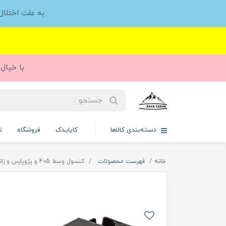
به علت اختلا
با خیال 
دسته‌بندی کالاها
کایایدک
فروشگاه
ت
خانه
فهرست محصولات
کنسول وسط 405 و پژوپارس و زانتیا مدل آسا(مشکی)