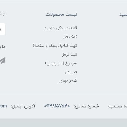
فید
لیست محصولات
از 
قطعات یدکی خودرو
کمک فنر
کیت کلاچ(دیسک و صفحه)
ما ر
لنت ترمز
سرچرخ (سر پلوس)
فنر لول
شمع موتور
شماره تماس:
09148157540
آدرس ایمیل:
com