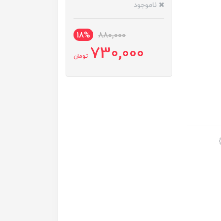
ناموجود
18%
880,000
730,000
تومان