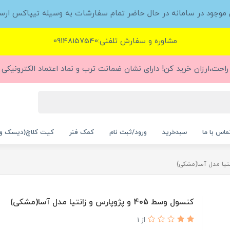
ل موجود در سامانه در حال حاضر تمام سفارشات به وسیله تیپاکس ارس
مشاوره و سفارش تلفنی:09148157540
راحت،ارزان خرید کن! دارای نشان ضمانت ترب و نماد اعتماد الکترونیکی (
ماس با ما
سبدخرید
ورود/ثبت نام
کمک فنر
کیت کلاچ(دیسک و
کنسول وسط 405 و پژوپارس و زانتیا مدل آسا(مشکی)
از 1