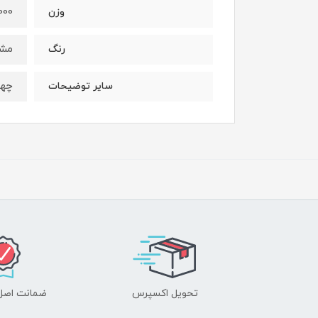
1000گر
وزن
مش
رنگ
چها
سایر توضیحات
تحویل اکسپرس
ضمانت اصل‌ب