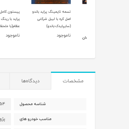
لول عقب پراید
تسمه تایمینگ پراید باندو
پیستون کامل استاندار
اصل کره با لیبل شرکتی
پراید با رین
(سایپایدک-باندو)
عظام(با ملحقات کامل)
ناموجود
ناموجود
950,000
تومان
مشخصات
دیدگاه‌ها
454
شناسه محصول
پژو405و پژوپارس
مناسب خودرو های