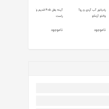
ور آب آردی و روآ
آینه بغل 405 قدیم وآردی
آینه بغل 405 قدیم وآ
آرمکو
راست
چپ
ود
ناموجود
ناموجود