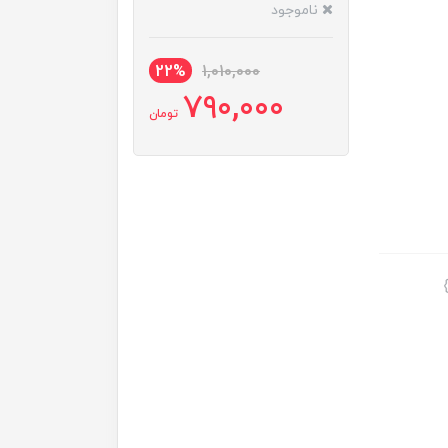
ناموجود
22%
1,010,000
790,000
تومان