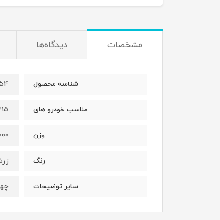
مشخصات
دیدگاه‌ها
454
شناسه محصول
315 وx33 و 
مناسب خودرو های
1000گر
وزن
زرش
رنگ
چها
سایر توضیحات