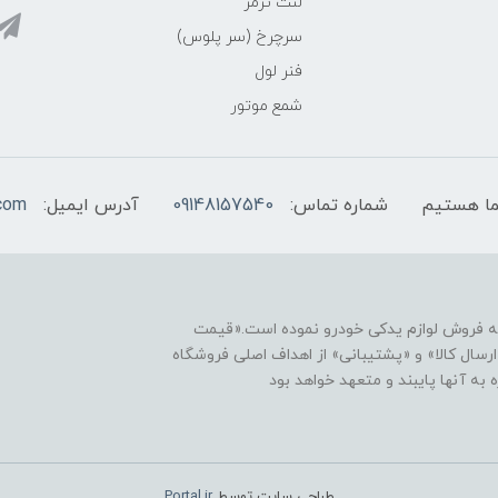
لنت ترمز
سرچرخ (سر پلوس)
فنر لول
شمع موتور
شماره تماس:
09148157540
آدرس ایمیل:
com
نه فروش لوازم یدکی خودرو نموده است.«قیمت
رسال کالا» و «پشتیبانی» از اهداف اصلی فروشگاه
ه آنها پایبند و متعهد خواهد بود
طراحی سایت توسط
Portal.ir