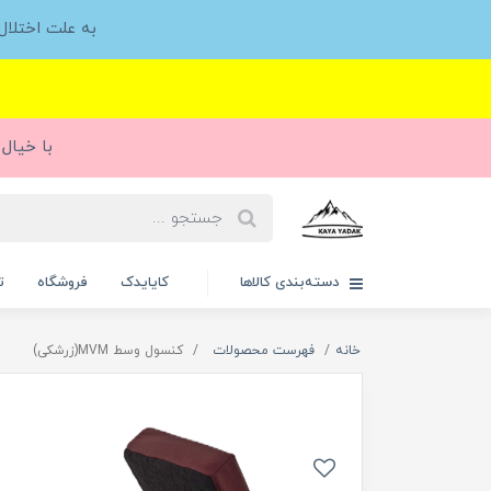
به علت اختلا
با خیال 
دسته‌بندی کالاها
کایایدک
فروشگاه
ت
خانه
فهرست محصولات
کنسول وسط MVM(زرشکی)