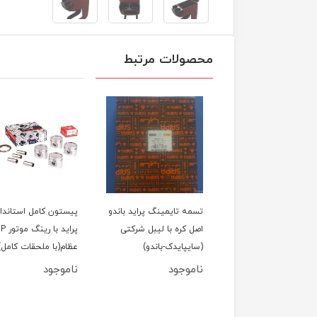
محصولات مرتبط
لول عقب پراید
تسمه تایمینگ پراید باندو
پیستون کامل استاندار
اصل کره با لیبل شرکتی
پراید با رین
(سایپایدک-باندو)
عظام(با ملحقات کامل)
ناموجود
ناموجود
950,000
تومان