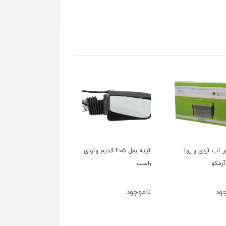
ور آب آردی و روآ
آینه بغل 405 قدیم وآردی
آینه بغل 405 قدیم وآ
آرمکو
راست
چپ
ود
ناموجود
ناموجود