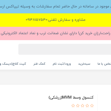
ل موجود در سامانه در حال حاضر تمام سفارشات به وسیله تیپاکس ارس
مشاوره و سفارش تلفنی:09148157540
راحت،ارزان خرید کن! دارای نشان ضمانت ترب و نماد اعتماد الکترونیکی (
ماس با ما
سبدخرید
ورود/ثبت نام
کمک فنر
کیت کلاچ(دیسک و
کنسول وسط MVM(زرشکی)