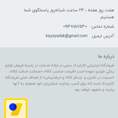
هفت روز هفته ، ۲۴ ساعت شبانه‌روز پاسخگوی شما
هستیم
شماره تماس:
09148157540
آدرس ایمیل:
kayayadak@gmail.com
درباره ما
فروشگاه اینترنتی کایایدک سعی در ارائه خدمات در زمینه فروش لوازم
یدکی خودرو نموده است.«قیمت مناسب کالا»، «ضمانت اصالت کالا»،
«سرعت در تامین و ارسال کالا» و «پشتیبانی» از اهداف اصلی فروشگاه
کایایدک است که برای کسب رضایت مشتریان خود همواره به آنها
پایبند و متعهد خواهد بود