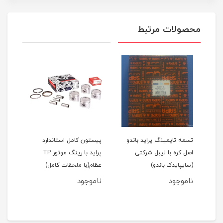
محصولات مرتبط
اید 111(نسیم)
تسمه تایمینگ پراید باندو
پیستون کامل استاندارد
اصل کره با لیبل شرکتی
پراید با رینگ موتور TP
(سایپایدک-باندو)
عظام(با ملحقات کامل)
ملحق
ناموجود
ناموجود
نام
مان