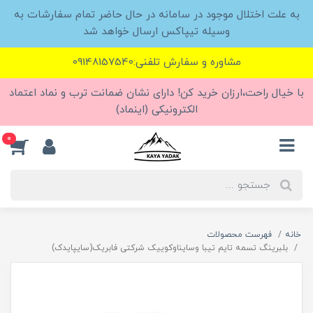
به علت اختلال موجود در سامانه در حال حاضر تمام سفارشات به
وسیله تیپاکس ارسال خواهد شد
مشاوره و سفارش تلفنی:09148157540
با خیال راحت،ارزان خرید کن! دارای نشان ضمانت ترب و نماد اعتماد
الکترونیکی (اینماد)
0
خانه
فهرست محصولات
بلبرینگ تسمه تایم تیبا وسایناوکوییک شرکتی فابریک(سایپایدک)