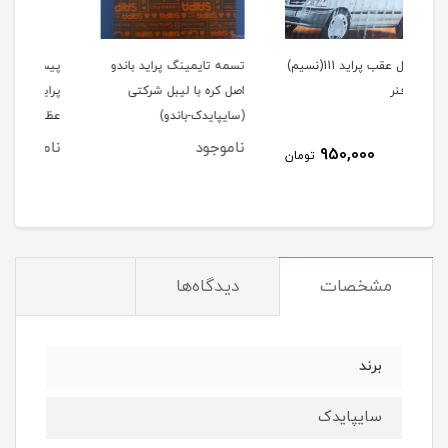
ب پراید 111(نسیم)
تسمه تایمینگ پراید باندو
پیستون کامل استاندارد
اصل کره با لیبل شرکتی
پراید با رینگ موتور TP
(سایپایدک-باندو)
عظام(با ملحقات کامل)
ملح
ناموجود
ناموجود
نا
ومان
مشخصات
دیدگاه‌ها
برند
سایپایدک