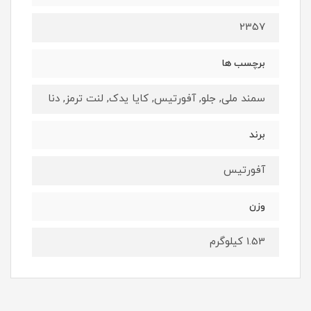
2357
برچسب ها
سمند ملی, جلو, آفورتیس, کایا یدک, لنت ترمز, دنا
برند
آفورتیس
وزن
1.53 کیلوگرم