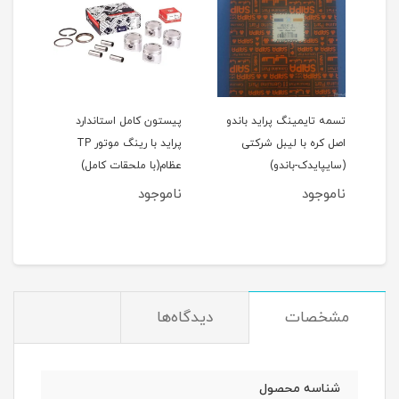
اید 111(نسیم)
تسمه تایمینگ پراید باندو
پیستون کامل استاندارد
اصل کره با لیبل شرکتی
پراید با رینگ موتور TP
(سایپایدک-باندو)
عظام(با ملحقات کامل)
ملحق
ناموجود
ناموجود
نام
مان
مشخصات
دیدگاه‌ها
شناسه محصول