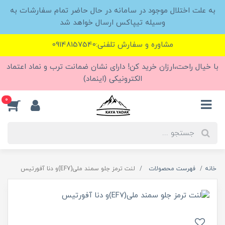
به علت اختلال موجود در سامانه در حال حاضر تمام سفارشات به
وسیله تیپاکس ارسال خواهد شد
مشاوره و سفارش تلفنی:09148157540
با خیال راحت،ارزان خرید کن! دارای نشان ضمانت ترب و نماد اعتماد
الکترونیکی (اینماد)
0
خانه
فهرست محصولات
لنت ترمز جلو سمند ملی(EF7)و دنا آفورتیس