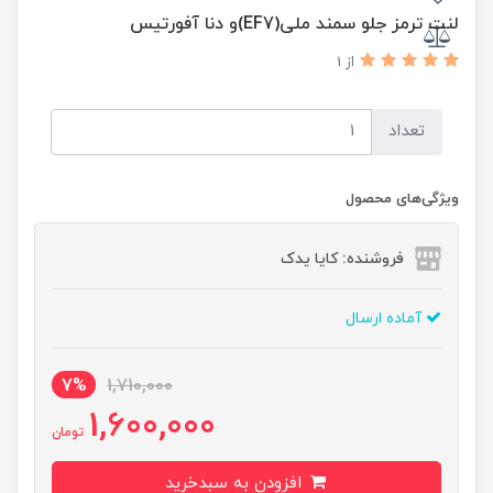
لنت ترمز جلو سمند ملی(EF7)و دنا آفورتیس
از 1
تعداد
ویژگی‌های محصول
فروشنده: کایا یدک
آماده ارسال
7%
1,710,000
1,600,000
تومان
افزودن به سبدخرید