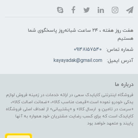
هفت روز هفته ، ۲۴ ساعت شبانه‌روز پاسخگوی شما
هستیم
شماره تماس:
09148157540
آدرس ایمیل:
kayayadak@gmail.com
درباره ما
فروشگاه اینترنتی کایایدک سعی در ارائه خدمات در زمینه فروش لوازم
یدکی خودرو نموده است.«قیمت مناسب کالا»، «ضمانت اصالت کالا»،
«سرعت در تامین و ارسال کالا» و «پشتیبانی» از اهداف اصلی فروشگاه
کایایدک است که برای کسب رضایت مشتریان خود همواره به آنها
پایبند و متعهد خواهد بود