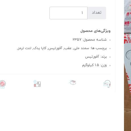
تعداد
ویژگی‌های محصول
شناسه محصول: 2357
برچسب ها: سمند ملی, عقب, آفورتیس, کایا یدک, لنت ترمز,
برند: آفورتیس
وزن: 1.5 کیلوگرم