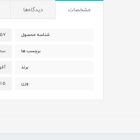
مشخصات
دیدگاه‌ها
57
شناسه محصول
سمن
برچسب ها
آفو
برند
1.5 کیلوگرم
وزن