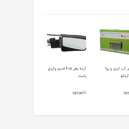
ور آب آردی و روآ
آینه بغل 405 قدیم وآردی
آینه بغل 405 قدیم وآ
آرمکو
راست
چپ
ود
ناموجود
ناموجود