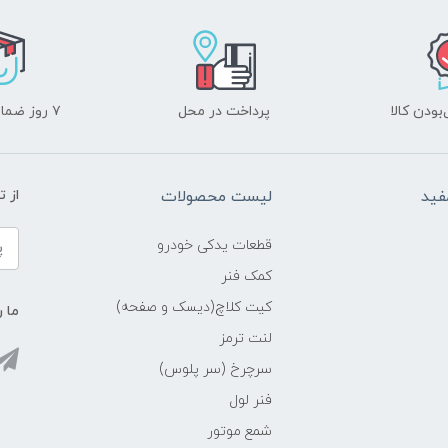
ودن کالا
پرداخت در محل
۷ روز ضمانت بازگشت
فید
لیست محصولات
از 
قطعات یدکی خودرو
کمک فنر
کیت کلاچ(دیسک و صفحه)
ما ر
لنت ترمز
سرچرخ (سر پلوس)
فنر لول
شمع موتور