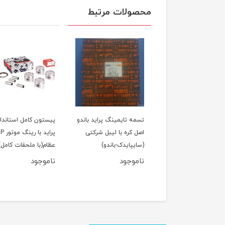
محصولات مرتبط
لول عقب پراید
تسمه تایمینگ پراید باندو
پیستون کامل استاندار
اصل کره با لیبل شرکتی
پراید با رین
(سایپایدک-باندو)
عظام(با ملحقات کامل)
ناموجود
ناموجود
950,000
تومان