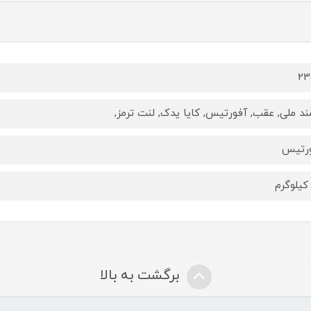
23
د ملی, عقب, آفورتیس, کایا یدک, لنت ترمز,
رتیس
برگشت به بالا