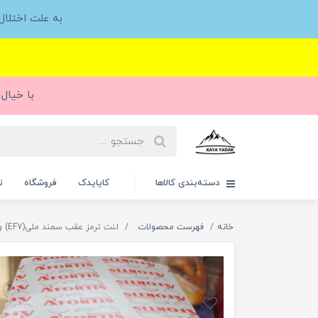
به علت اختلا
با خیال 
دسته‌بندی کالاها
کایایدک
فروشگاه
ت
خانه
فهرست محصولات
لنت ترمز عقب سمند ملی(EF7) ودنا آفورتیس