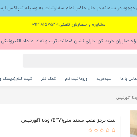
ل موجود در سامانه در حال حاضر تمام سفارشات به وسیله تیپاکس ارس
مشاوره و سفارش تلفنی:09148157540
راحت،ارزان خرید کن! دارای نشان ضمانت ترب و نماد اعتماد الکترونیکی (
ماس با ما
سبدخرید
ورود/ثبت نام
کمک فنر
کیت کلاچ(دیسک و
لنت ترمز عقب سمند ملی(EF7) ودنا آفورتیس