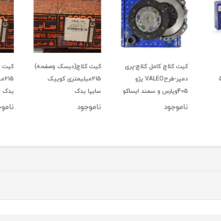
کیت کلاچ کامل کلاچ-پری
کیت کلاچ(دیسک وصفحه)
کیت ک
206 تیپ5
دمپر-طرحVALEO پژو
215میلیمتری کوییک
15
405وپارس و سمند ایساکو
سایپا یدک
یدک
ناموجود
ناموجود
ناموج