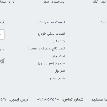
ودن کالا
پرداخت در محل
۷ روز ضمانت بازگشت
فید
لیست محصولات
از 
قطعات یدکی خودرو
کمک فنر
کیت کلاچ(دیسک و صفحه)
ما ر
لنت ترمز
سرچرخ (سر پلوس)
فنر لول
شمع موتور
شماره تماس:
09148157540
آدرس ایمیل:
com