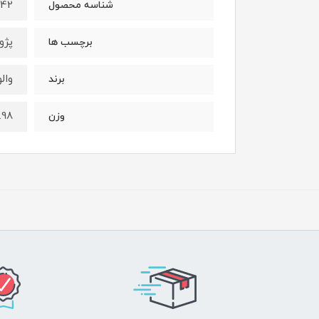
42
شناسه محصول
پژو405, جلو, آفورتیس, کایا یدک, لنت ترمز,پژو پا
برچسب ها
والو
برند
0.98 کیلو
وزن