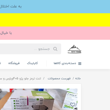
به علت اختلا
با خیال 
دسته‌بندی کالاها
کایایدک
فروشگاه
ت
خانه
فهرست محصولات
لنت ترمز جلو پژو 405وپارس و سمندXU7 والو