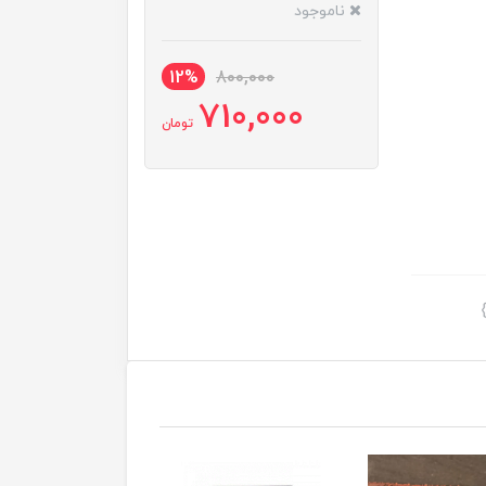
ناموجود
12%
800,000
710,000
تومان