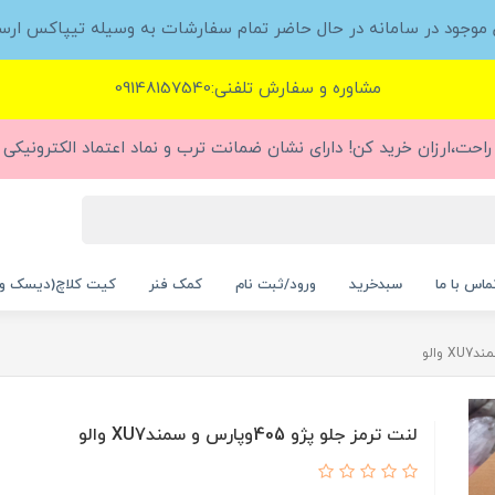
ل موجود در سامانه در حال حاضر تمام سفارشات به وسیله تیپاکس ارس
مشاوره و سفارش تلفنی:09148157540
راحت،ارزان خرید کن! دارای نشان ضمانت ترب و نماد اعتماد الکترونیکی (
ماس با ما
سبدخرید
ورود/ثبت نام
کمک فنر
کیت کلاچ(دیسک و
لنت ترمز جلو پژو 405وپارس و سمندXU7 والو