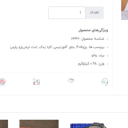
تعداد
ویژگی‌های محصول
شناسه محصول: 2342
برچسب ها: پژو405, جلو, آفورتیس, کایا یدک, لنت ترمز,پژو پارس
برند: والو
وزن: 0.98 کیلوگرم