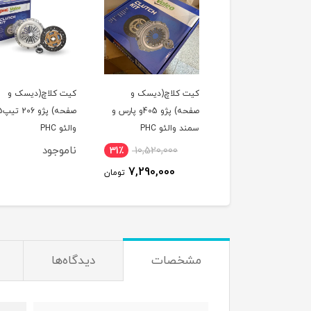
لول عقب پراید امیدفنر
کیت کلاچ(دیسک و
کیت کلاچ(دیسک و
صفحه) پژو 405و پارس و
صفحه) پژو 
سمند والئو PHC
والئو PHC
وجود
ناموجود
31٪
10,520,000
7,290,000
تومان
مشخصات
دیدگاه‌ها