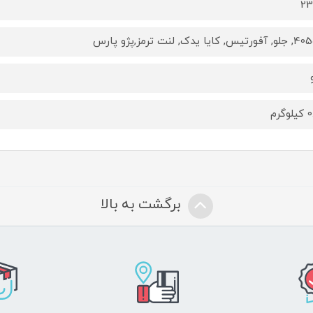
23
رس
گرم
برگشت به بالا