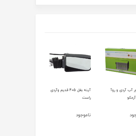
ور آب آردی و روآ
آینه بغل 405 قدیم وآردی
آینه بغل 405 قدیم وآ
آرمکو
راست
چپ
ود
ناموجود
ناموجود