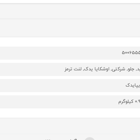
500655
ید, جلو, شرکتی, اوشکایا یدک, لنت ترمز
پایدک
یلوگرم