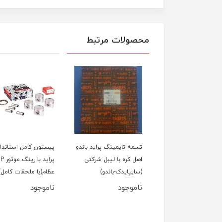
محصولات مرتبط
لول عقب پراید
تسمه تایمینگ پراید باندو
پیستون کامل استاندار
اصل کره با لیبل شرکتی
پراید با رین
(سایپایدک-باندو)
عظام(با ملحقات کامل)
ناموجود
ناموجود
950,000
تومان