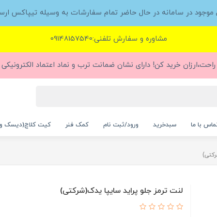
ل موجود در سامانه در حال حاضر تمام سفارشات به وسیله تیپاکس ارس
مشاوره و سفارش تلفنی:09148157540
راحت،ارزان خرید کن! دارای نشان ضمانت ترب و نماد اعتماد الکترونیکی (
ماس با ما
سبدخرید
ورود/ثبت نام
کمک فنر
کیت کلاچ(دیسک و
رکتی)
لنت ترمز جلو پراید سایپا یدک(شرکتی)