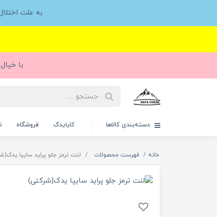
به علت اختلا
با خیال 
دسته‌بندی کالاها
کایایدک
فروشگاه
ت
خانه
فهرست محصولات
لنت ترمز جلو پراید سایپا یدک(ش