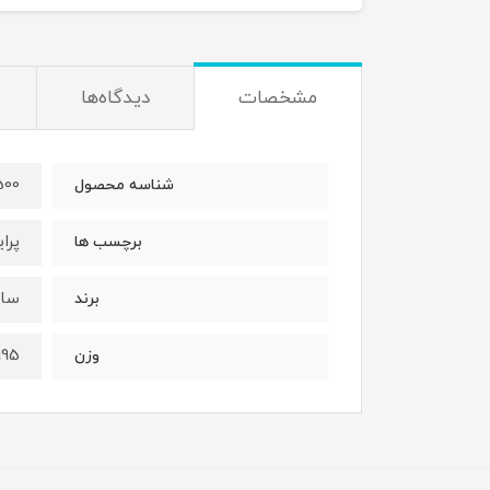
مشخصات
دیدگاه‌ها
500
شناسه محصول
پرا
برچسب ها
سای
برند
0.995 ک
وزن