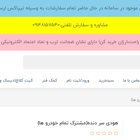
ل موجود در سامانه در حال حاضر تمام سفارشات به وسیله تیپاکس ارس
مشاوره و سفارش تلفنی:09148157540
راحت،ارزان خرید کن! دارای نشان ضمانت ترب و نماد اعتماد الکترونیکی (
ماس با ما
سبدخرید
ورود/ثبت نام
کمک فنر
کیت کلاچ(دیسک و
 ها)
هودی سر دنده(مشترک تمام خودرو ها)