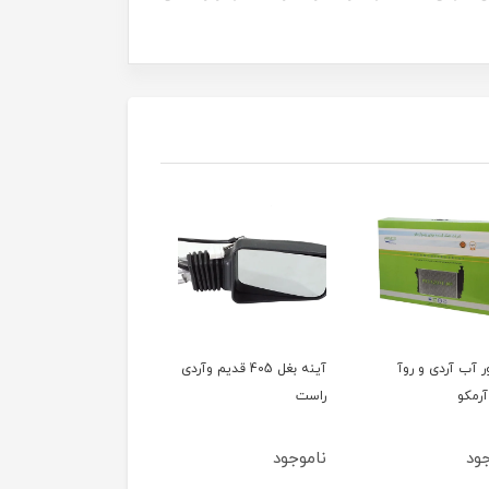
ور آب آردی و روآ
آینه بغل 405 قدیم وآردی
آینه بغل 405 قدیم وآ
آرمکو
راست
چپ
ود
ناموجود
ناموجود