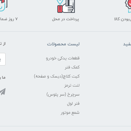
ودن کالا
پرداخت در محل
۷ روز ضمانت بازگشت
فید
لیست محصولات
از 
قطعات یدکی خودرو
کمک فنر
کیت کلاچ(دیسک و صفحه)
ما ر
لنت ترمز
سرچرخ (سر پلوس)
فنر لول
شمع موتور