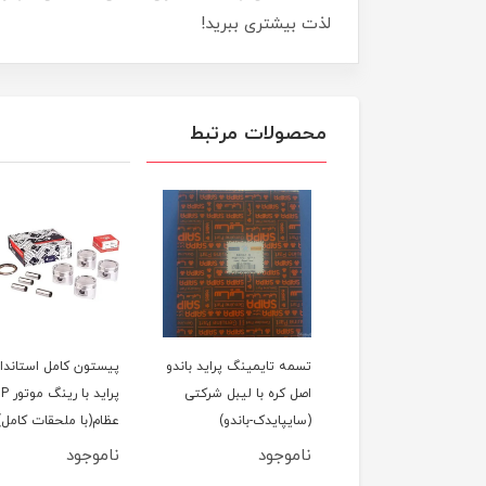
لذت بیشتری ببرید!
محصولات مرتبط
لول عقب پراید
تسمه تایمینگ پراید باندو
پیستون کامل استاندار
اصل کره با لیبل شرکتی
پراید با رین
(سایپایدک-باندو)
عظام(با ملحقات کامل)
ناموجود
ناموجود
950,000
تومان