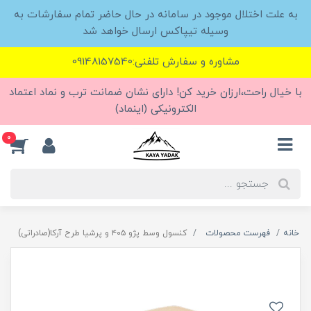
به علت اختلال موجود در سامانه در حال حاضر تمام سفارشات به
وسیله تیپاکس ارسال خواهد شد
مشاوره و سفارش تلفنی:09148157540
با خیال راحت،ارزان خرید کن! دارای نشان ضمانت ترب و نماد اعتماد
الکترونیکی (اینماد)
0
خانه
فهرست محصولات
کنسول وسط پژو ۴۰۵ و پرشیا طرح آرکا(صادراتی)