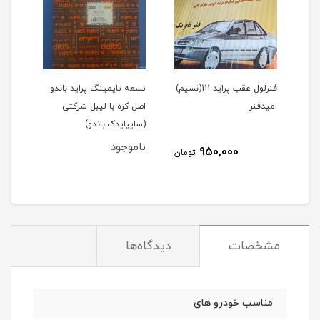
1(نسیم)
فنرلول عقب پراید 111(نسیم)
تسمه تایمینگ پراید باندو
پیست
امیدفنر
اصل کره با لیبل شرکتی
(سایپایدک-باندو)
عظام
ناموجود
نام
950,000
مان
تومان
مشخصات
دیدگاه‌ها
مناسب خودرو های