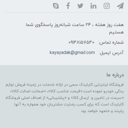
هفت روز هفته ، ۲۴ ساعت شبانه‌روز پاسخگوی شما
هستیم
شماره تماس:
09148157540
آدرس ایمیل:
kayayadak@gmail.com
درباره ما
فروشگاه اینترنتی کایایدک سعی در ارائه خدمات در زمینه فروش لوازم
یدکی خودرو نموده است.«قیمت مناسب کالا»، «ضمانت اصالت کالا»،
«سرعت در تامین و ارسال کالا» و «پشتیبانی» از اهداف اصلی فروشگاه
کایایدک است که برای کسب رضایت مشتریان خود همواره به آنها
پایبند و متعهد خواهد بود