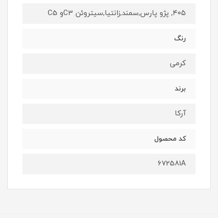
۴۰۵, پژو پارس,سمند,زانتیا,سیتروئن C3و C5
رنگ
کرمی
برند
آرکا
کد محصول
672581A