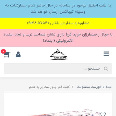
به علت اختلال موجود در سامانه در حال حاضر تمام سفارشات به
وسیله تیپاکس ارسال خواهد شد
مشاوره و سفارش تلفنی:09148157540
با خیال راحت،ارزان خرید کن! دارای نشان ضمانت ترب و نماد اعتماد
الکترونیکی (اینماد)
0
خانه
فهرست محصولات
کمک فنر جلو راست پراید عظام