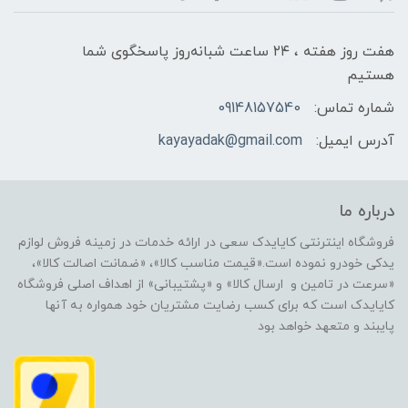
هفت روز هفته ، ۲۴ ساعت شبانه‌روز پاسخگوی شما
هستیم
شماره تماس:
09148157540
آدرس ایمیل:
kayayadak@gmail.com
درباره ما
فروشگاه اینترنتی کایایدک سعی در ارائه خدمات در زمینه فروش لوازم
یدکی خودرو نموده است.«قیمت مناسب کالا»، «ضمانت اصالت کالا»،
«سرعت در تامین و ارسال کالا» و «پشتیبانی» از اهداف اصلی فروشگاه
کایایدک است که برای کسب رضایت مشتریان خود همواره به آنها
پایبند و متعهد خواهد بود