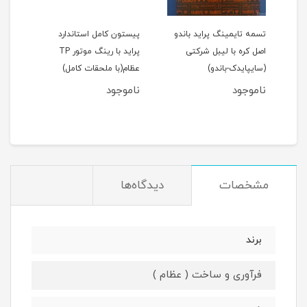
اید 111(نسیم)
تسمه تایمینگ پراید باندو
پیستون کامل استاندارد
اصل کره با لیبل شرکتی
پراید با رینگ موتور TP
(سایپایدک-باندو)
عظام(با ملحقات کامل)
ملحق
ناموجود
ناموجود
نام
مان
مشخصات
دیدگاه‌ها
برند
فرآوری و ساخت ( عظام )