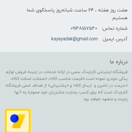
هفت روز هفته ، ۲۴ ساعت شبانه‌روز پاسخگوی شما
هستیم
شماره تماس:
09148157540
آدرس ایمیل:
kayayadak@gmail.com
درباره ما
فروشگاه اینترنتی کایایدک سعی در ارائه خدمات در زمینه فروش لوازم
یدکی خودرو نموده است.«قیمت مناسب کالا»، «ضمانت اصالت کالا»،
«سرعت در تامین و ارسال کالا» و «پشتیبانی» از اهداف اصلی فروشگاه
کایایدک است که برای کسب رضایت مشتریان خود همواره به آنها
پایبند و متعهد خواهد بود