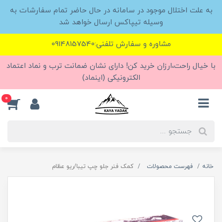
به علت اختلال موجود در سامانه در حال حاضر تمام سفارشات به
وسیله تیپاکس ارسال خواهد شد
مشاوره و سفارش تلفنی:09148157540
با خیال راحت،ارزان خرید کن! دارای نشان ضمانت ترب و نماد اعتماد
الکترونیکی (اینماد)
0
خانه
فهرست محصولات
کمک فنر جلو چپ تیبا/ریو عظام