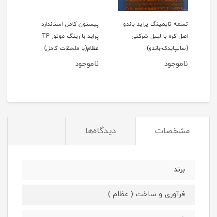
اید 111(نسیم)
تسمه تایمینگ پراید باندو
پیستون کامل استاندارد
اصل کره با لیبل شرکتی
پراید با رینگ موتور TP
(سایپایدک-باندو)
عظام(با ملحقات کامل)
ملحق
ناموجود
ناموجود
نام
مان
مشخصات
دیدگاه‌ها
برند
فرآوری و ساخت ( عظام )