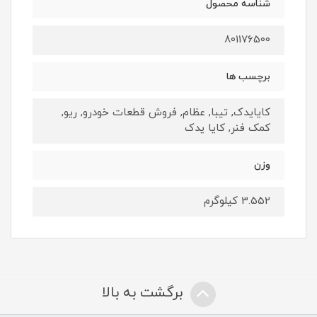
شناسه محصول
801176500
برچسب ها
کایایدک, تیبا, عظام, فروش قطعات خودرو, ریو,
کمک فنر, کایا یدک
وزن
3.552 کیلوگرم
برگشت به بالا