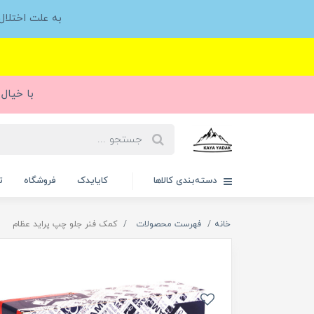
به علت اختلا
با خیال 
دسته‌بندی کالاها
کایایدک
فروشگاه
ت
خانه
فهرست محصولات
کمک فنر جلو چپ پراید عظام