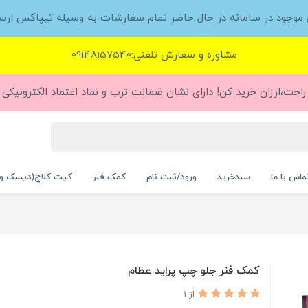
ل موجود در سامانه در حال حاضر تمام سفارشات به وسیله تیپاکس ارس
مشاوره و سفارش تلفنی:09148157540
راحت،ارزان خرید کن! دارای نشان ضمانت ترب و نماد اعتماد الکترونیکی (
ماس با ما
سبدخرید
ورود/ثبت نام
کمک فنر
کیت کلاچ(دیسک و
کمک فنر جلو چپ پراید عظام
از 1