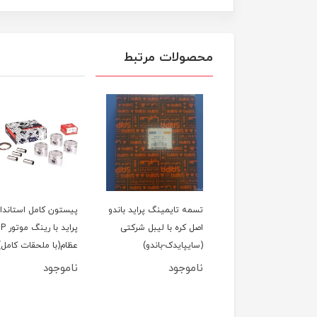
محصولات مرتبط
لول عقب پراید
تسمه تایمینگ پراید باندو
پیستون کامل استاندار
اصل کره با لیبل شرکتی
پراید با رین
(سایپایدک-باندو)
عظام(با ملحقات کامل)
ناموجود
ناموجود
950,000
تومان