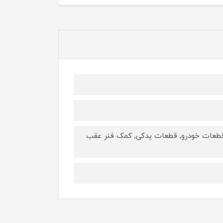
, قطعات خودرو, قطعات یدکی, کمک فنر عقب