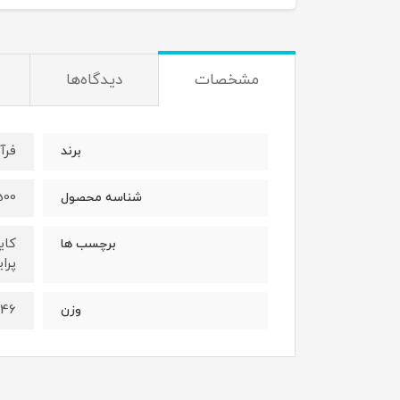
مشخصات
دیدگاه‌ها
فرآ
برند
500
شناسه محصول
کای
برچسب ها
پرا
2.146 کی
وزن