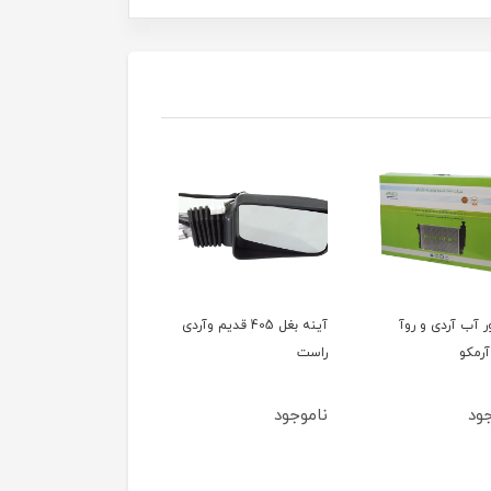
ور آب آردی و روآ
آینه بغل 405 قدیم وآردی
آینه بغل 405 قدیم وآ
آرمکو
راست
چپ
ود
ناموجود
ناموجود