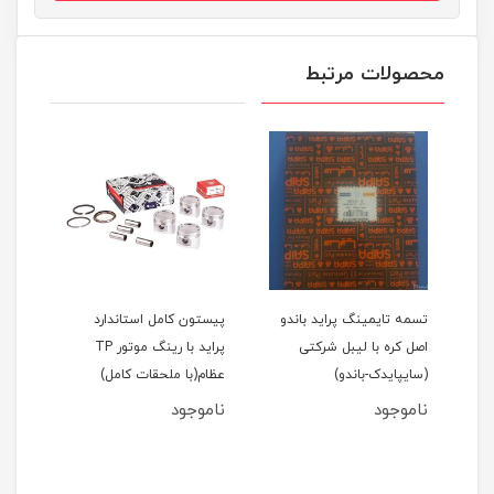
محصولات مرتبط
اید 111(نسیم)
تسمه تایمینگ پراید باندو
پیستون کامل استاندارد
اصل کره با لیبل شرکتی
پراید با رینگ موتور TP
(سایپایدک-باندو)
عظام(با ملحقات کامل)
ملحق
ناموجود
ناموجود
نام
مان