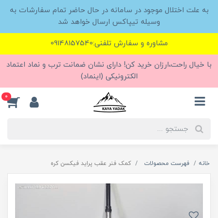
به علت اختلال موجود در سامانه در حال حاضر تمام سفارشات به
وسیله تیپاکس ارسال خواهد شد
مشاوره و سفارش تلفنی:09148157540
با خیال راحت،ارزان خرید کن! دارای نشان ضمانت ترب و نماد اعتماد
الکترونیکی (اینماد)
0
خانه
فهرست محصولات
کمک فنر عقب پراید فیکسن کره