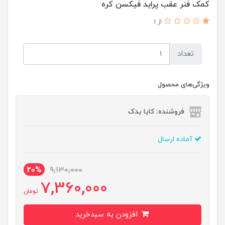
کمک فنر عقب پراید فیکسن کره
از 1
تعداد
ویژگی‌های محصول
فروشنده: کایا یدک
آماده ارسال
20%
9,130,000
7,360,000
تومان
افزودن به سبدخرید