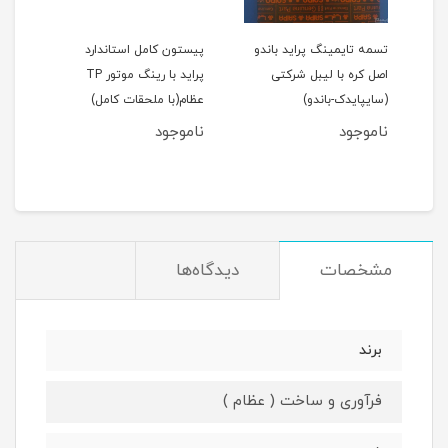
اید 111(نسیم)
تسمه تایمینگ پراید باندو
پیستون کامل استاندارد
اصل کره با لیبل شرکتی
پراید با رینگ موتور TP
(سایپایدک-باندو)
عظام(با ملحقات کامل)
ملحق
ناموجود
ناموجود
نام
مان
مشخصات
دیدگاه‌ها
برند
فرآوری و ساخت ( عظام )