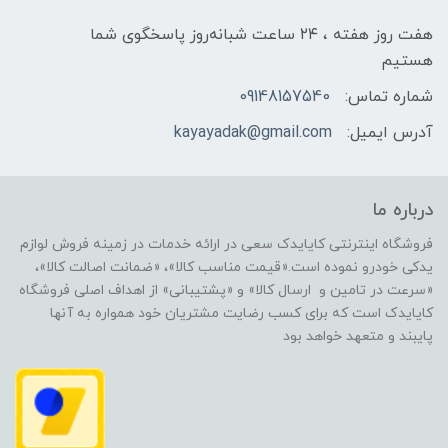
هفت روز هفته ، ۲۴ ساعت شبانه‌روز پاسخگوی شما
هستیم
شماره تماس:
09148157540
آدرس ایمیل:
kayayadak@gmail.com
درباره ما
فروشگاه اینترنتی کایایدک سعی در ارائه خدمات در زمینه فروش لوازم
یدکی خودرو نموده است.«قیمت مناسب کالا»، «ضمانت اصالت کالا»،
«سرعت در تامین و ارسال کالا» و «پشتیبانی» از اهداف اصلی فروشگاه
کایایدک است که برای کسب رضایت مشتریان خود همواره به آنها
پایبند و متعهد خواهد بود