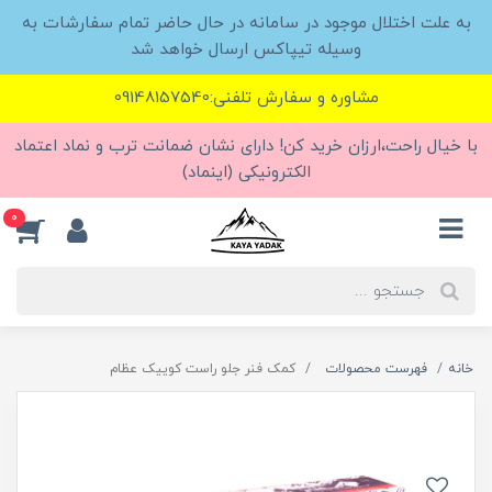
به علت اختلال موجود در سامانه در حال حاضر تمام سفارشات به
وسیله تیپاکس ارسال خواهد شد
مشاوره و سفارش تلفنی:09148157540
با خیال راحت،ارزان خرید کن! دارای نشان ضمانت ترب و نماد اعتماد
الکترونیکی (اینماد)
0
خانه
فهرست محصولات
کمک فنر جلو راست کوییک عظام