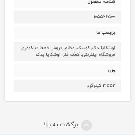
شناسه محصول
105566500
برچسب ها
اوشکایایدک, کوییک, عظام, فروش قطعات خودرو,
فروشگاه اینترنتی, کمک فنر, اوشکایا یدک
وزن
3.552 کیلوگرم
برگشت به بالا