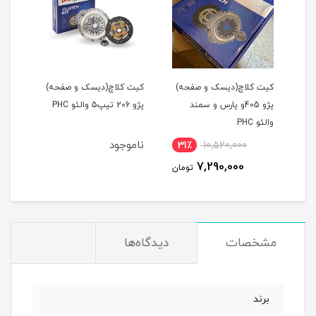
ر
کیت کلاچ(دیسک و صفحه)
کیت کلاچ(دیسک و صفحه)
کیت 
پژو 405و پارس و سمند
پژو 206 تیپ5 والئو PHC
والئو PHC
405وپارس و سمند ایساک
ناموجود
نام
31٪
10,520,000
7,290,000
تومان
مشخصات
دیدگاه‌ها
برند