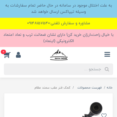
به علت اختلال موجود در سامانه در حال حاضر تمام سفارشات به
وسیله تیپاکس ارسال خواهد شد
مشاوره و سفارش تلفنی:09148157540
با خیال راحت،ارزان خرید کن! دارای نشان ضمانت ترب و نماد اعتماد
الکترونیکی (اینماد)
0
خانه
فهرست محصولات
کمک فنر عقب سمند عظام