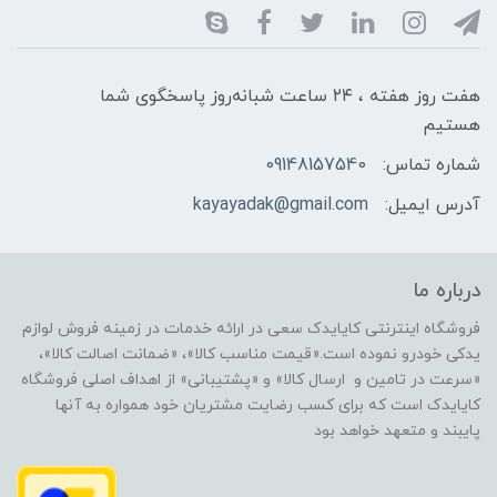
هفت روز هفته ، ۲۴ ساعت شبانه‌روز پاسخگوی شما
هستیم
شماره تماس:
09148157540
آدرس ایمیل:
kayayadak@gmail.com
درباره ما
فروشگاه اینترنتی کایایدک سعی در ارائه خدمات در زمینه فروش لوازم
یدکی خودرو نموده است.«قیمت مناسب کالا»، «ضمانت اصالت کالا»،
«سرعت در تامین و ارسال کالا» و «پشتیبانی» از اهداف اصلی فروشگاه
کایایدک است که برای کسب رضایت مشتریان خود همواره به آنها
پایبند و متعهد خواهد بود