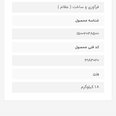
فرآوری و ساخت ( عظام )
شناسه محصول
15002038500
کد فنی محصول
3183020
وزن
1.8 کیلوگرم