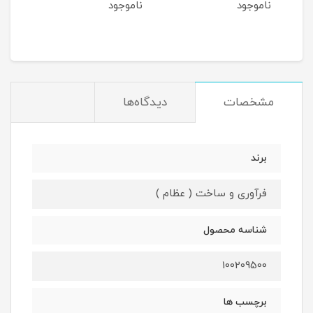
ناموجود
ناموجود
نام
مان
مشخصات
دیدگاه‌ها
برند
فرآوری و ساخت ( عظام )
شناسه محصول
100209500
برچسب ها