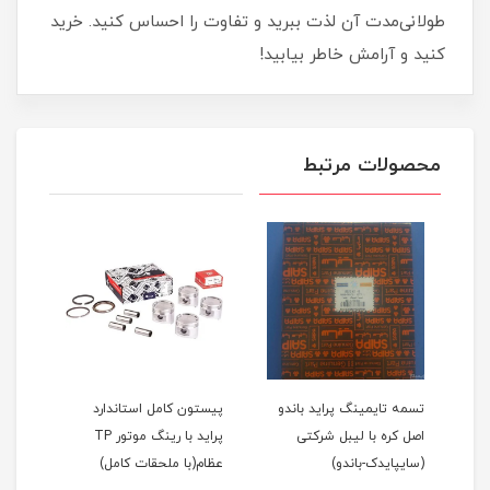
طولانی‌مدت آن لذت ببرید و تفاوت را احساس کنید. خرید
کنید و آرامش خاطر بیابید!
محصولات مرتبط
اید 111(نسیم)
تسمه تایمینگ پراید باندو
پیستون کامل استاندارد
اصل کره با لیبل شرکتی
پراید با رینگ موتور TP
(سایپایدک-باندو)
عظام(با ملحقات کامل)
ملحق