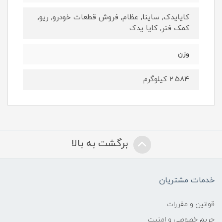
کایایدک, ساینا, عظام, فروش قطعات خودرو, ریو,
کمک فنر, کایا یدک
وزن
2.584 کیلوگرم
برگشت به بالا
خدمات مشتریان
قوانین و مقررات
حریم خصوصی و امنیت