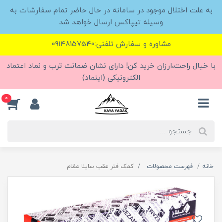
به علت اختلال موجود در سامانه در حال حاضر تمام سفارشات به
وسیله تیپاکس ارسال خواهد شد
مشاوره و سفارش تلفنی:09148157540
با خیال راحت،ارزان خرید کن! دارای نشان ضمانت ترب و نماد اعتماد
الکترونیکی (اینماد)
0
خانه
فهرست محصولات
کمک فنر عقب ساینا عظام