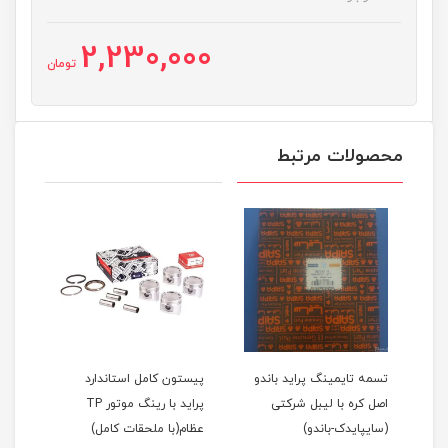
2,230,000
تومان
محصولات مرتبط
اید 111(نسیم)
تسمه تایمینگ پراید باندو
پیستون کامل استاندارد
اصل کره با لیبل شرکتی
پراید با رینگ موتور TP
(سایپایدک-باندو)
عظام(با ملحقات کامل)
ملحق