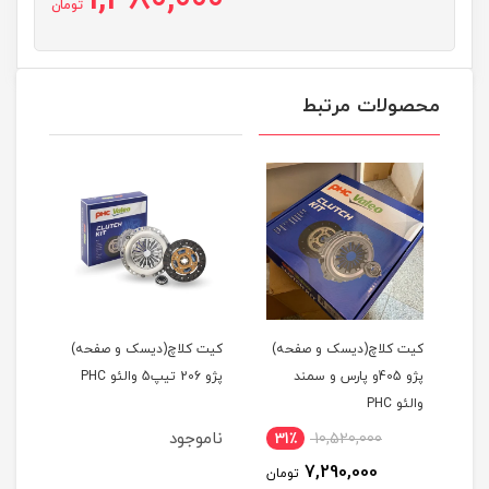
تومان
محصولات مرتبط
ر
کیت کلاچ(دیسک و صفحه)
کیت کلاچ(دیسک و صفحه)
کیت 
پژو 405و پارس و سمند
پژو 206 تیپ5 والئو PHC
والئو PHC
405وپارس و سمند ایساک
ناموجود
نام
31٪
10,520,000
7,290,000
تومان