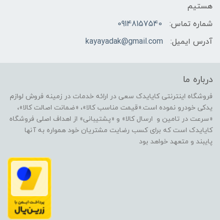
هستیم
شماره تماس:
09148157540
آدرس ایمیل:
kayayadak@gmail.com
درباره ما
فروشگاه اینترنتی کایایدک سعی در ارائه خدمات در زمینه فروش لوازم
یدکی خودرو نموده است.«قیمت مناسب کالا»، «ضمانت اصالت کالا»،
«سرعت در تامین و ارسال کالا» و «پشتیبانی» از اهداف اصلی فروشگاه
کایایدک است که برای کسب رضایت مشتریان خود همواره به آنها
پایبند و متعهد خواهد بود