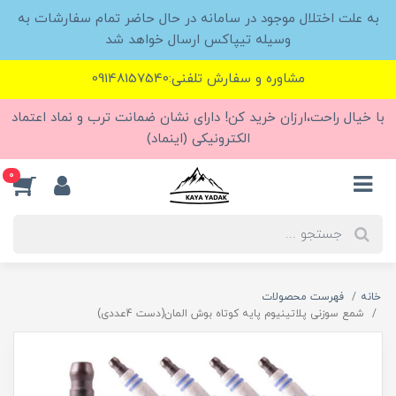
به علت اختلال موجود در سامانه در حال حاضر تمام سفارشات به
وسیله تیپاکس ارسال خواهد شد
مشاوره و سفارش تلفنی:09148157540
با خیال راحت،ارزان خرید کن! دارای نشان ضمانت ترب و نماد اعتماد
الکترونیکی (اینماد)
0
خانه
فهرست محصولات
شمع سوزنی پلاتینیوم پایه کوتاه بوش المان(دست 4عددی)