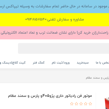
ل موجود در سامانه در حال حاضر تمام سفارشات به وسیله تیپاکس ارس
مشاوره و سفارش تلفنی:09148157540
راحت،ارزان خرید کن! دارای نشان ضمانت ترب و نماد اعتماد الکترونیکی (
ماس با ما
سبدخرید
ورود/ثبت نام
کمک فنر
کیت کلاچ(دیسک و
موتور فن رادیاتور خاری پژو405و پارس و سمند عظام