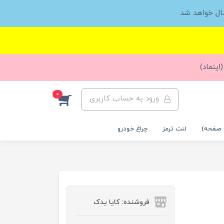
ال خواهد شد
اینماد)
0
ورود به حساب کاربری
 صفحه)
لنت ترمز
چراغ خودرو
فروشنده: کایا یدک