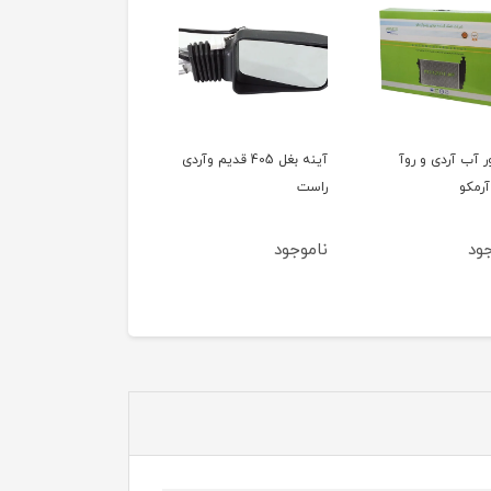
ور آب آردی و روآ
آینه بغل 405 قدیم وآردی
آینه بغل 405 قدیم وآ
آرمکو
راست
چپ
ود
ناموجود
ناموجود