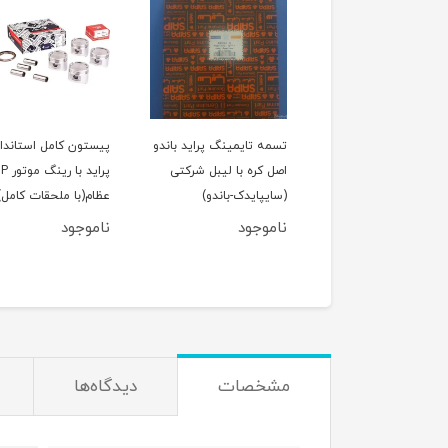
لول عقب پراید
تسمه تایمینگ پراید باندو
پیستون کامل استاندار
اصل کره با لیبل شرکتی
پراید با رین
(سایپایدک-باندو)
عظام(با ملحقات کامل)
ناموجود
ناموجود
950,000
تومان
مشخصات
دیدگاه‌ها