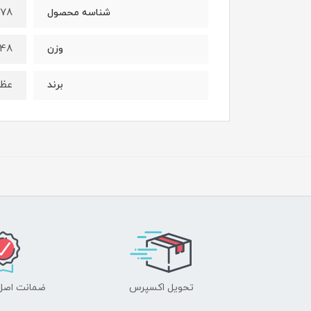
178
شناسه محصول
1.48 کیلو
وزن
عظا
برند
تحویل اکسپرس
ضمانت اصل‌ب