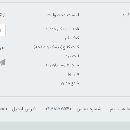
فید
لیست محصولات
از 
قطعات یدکی خودرو
کمک فنر
کیت کلاچ(دیسک و صفحه)
ما ر
لنت ترمز
سرچرخ (سر پلوس)
فنر لول
شمع موتور
شماره تماس:
09148157540
آدرس ایمیل:
com