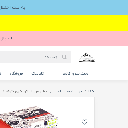
به علت اختلا
با خیال 
دسته‌بندی کالاها
کایایدک
فروشگاه
ت
خانه
فهرست محصولات
موتور فن رادیاتور خاری پژو405و پارس و سمند عظام