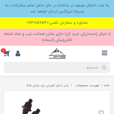
به علت اختلال موجود در سامانه در حال حاضر تمام سفارشات به
وسیله تیپاکس ارسال خواهد شد
مشاوره و سفارش تلفنی:09148157540
با خیال راحت،ارزان خرید کن! دارای نشان ضمانت ترب و نماد اعتماد
الکترونیکی (اینماد)
0
خانه
فهرست محصولات
وایر شمع تقویتی پژو موتور xup