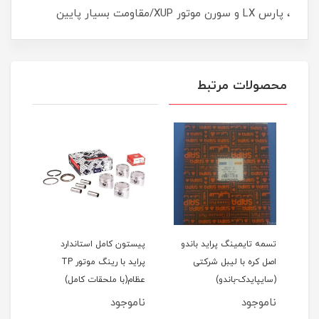
، پارس LX و سورن موتور XUP/مقاومت بسیار پایین
محصولات مرتبط
اید 111(نسیم)
تسمه تایمینگ پراید باندو
پیستون کامل استاندارد
اصل کره با لیبل شرکتی
پراید با رینگ موتور TP
(سایپایدک-باندو)
عظام(با ملحقات کامل)
ملحق
ناموجود
ناموجود
نام
مان