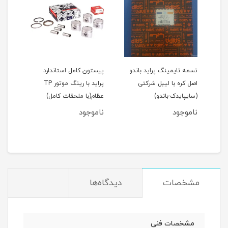
اید 111(نسیم)
تسمه تایمینگ پراید باندو
پیستون کامل استاندارد
اصل کره با لیبل شرکتی
پراید با رینگ موتور TP
(سایپایدک-باندو)
عظام(با ملحقات کامل)
ملحق
ناموجود
ناموجود
نام
مان
مشخصات
دیدگاه‌ها
مشخصات فنی