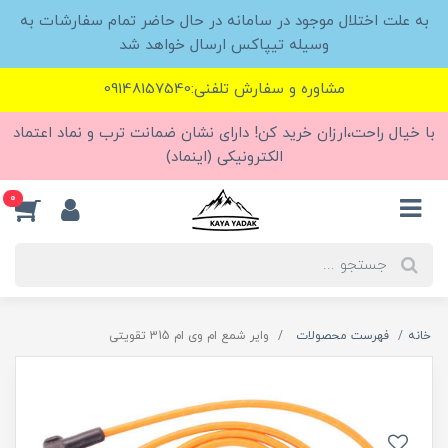
به علت اختلال موجود در سامانه در حال حاضر تمام سفارشات به
وسیله تیپاکس ارسال خواهد شد
مشاوره و سفارش تلفنی:09148157540
با خیال راحت،ارزان خرید کن! دارای نشان ضمانت ترب و نماد اعتماد
الکترونیکی (اینماد)
0
خانه
فهرست محصولات
وایر شمع ام وی ام 315 تقویتی