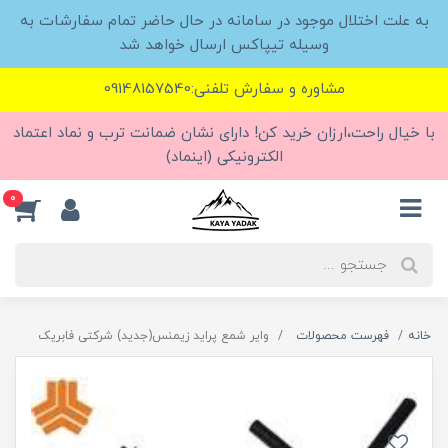
به علت اختلال موجود در سامانه در حال حاضر تمام سفارشات به
وسیله تیپاکس ارسال خواهد شد
مشاوره و سفارش تلفنی:09148157540
با خیال راحت،ارزان خرید کن! دارای نشان ضمانت ترب و نماد اعتماد
الکترونیکی (اینماد)
0
خانه
فهرست محصولات
وایر شمع پراید زیمنس(جدید) شرکتی فابریک