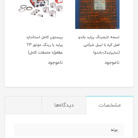
اید 111(نسیم)
تسمه تایمینگ پراید باندو
پیستون کامل استاندارد
اصل کره با لیبل شرکتی
پراید با رینگ موتور TP
(سایپایدک-باندو)
عظام(با ملحقات کامل)
ملحق
ناموجود
ناموجود
نام
مان
مشخصات
دیدگاه‌ها
برند